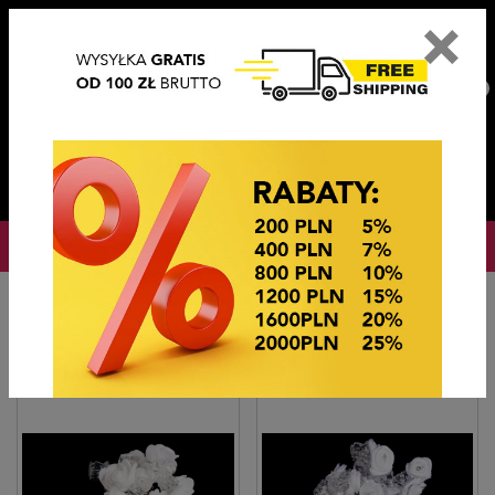
×
PL
EN
DE
CZ
PLN
EUR
USD
0
OKAZJE CENOWE
Home
Hair accessories
Mini szczęka