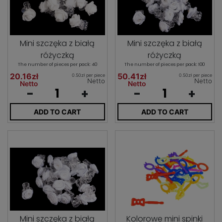
Mini szczęka z białą
Mini szczęka z białą
różyczką
różyczką
The number of pieces per pack: 40
The number of pieces per pack: 100
20.16zł
50.41zł
0.50zł per piece
0.50zł per piece
Netto
Netto
Netto
Netto
-
+
-
+
ADD TO CART
ADD TO CART
Mini szczęka z białą
Kolorowe mini spinki