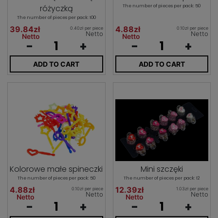
różyczką
The number of pieces per pack: 50
The number of pieces per pack: 100
39.84zł
4.88zł
0.40zł per piece
0.10zł per piece
Netto
Netto
Netto
Netto
-
+
-
+
ADD TO CART
ADD TO CART
Kolorowe małe spineczki
Mini szczęki
The number of pieces per pack: 50
The number of pieces per pack: 12
4.88zł
12.39zł
0.10zł per piece
1.03zł per piece
Netto
Netto
Netto
Netto
-
+
-
+