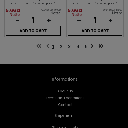
The number of pieces per pack: 6
The number of pieces per pack: 6
5.66zł
5.66zł
0.94zł per piece
0.94zł per piece
Netto
Netto
Netto
Netto
-
+
-
+
ADD TO CART
ADD TO CART
1
2
3
4
5
Informations
About us
Terms and conditions
Contact
Shipment
Shipping costs