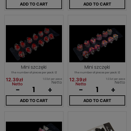
ADD TO CART
ADD TO CART
Mini szczęki
Mini szczęki
The number of pieces per pack: 12
The number of pieces per pack: 12
12.39zł
12.39zł
1.03zł per piece
1.03zł per piece
Netto
Netto
Netto
Netto
-
+
-
+
ADD TO CART
ADD TO CART