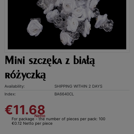
Mini szczęka z białą
różyczką
Availability:
SHIPPING WITHIN 2 DAYS
Index:
BA6640CL
€11.68
Netto
For package - the number of pieces per pack: 100
€0.12 Netto per piece