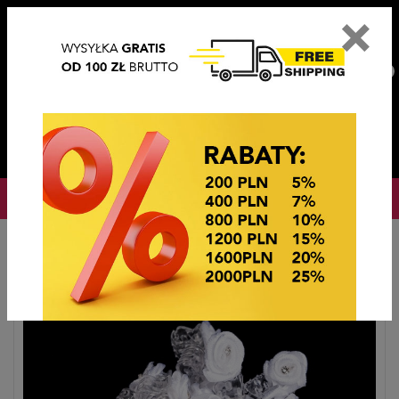
×
PL
EN
DE
CZ
PLN
EUR
USD
0
OKAZJE CENOWE
Home
Hair accessories
Mini szczęka