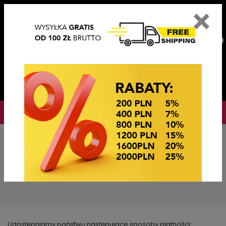
×
PL
EN
DE
CZ
PLN
EUR
USD
0
OKAZJE CENOWE
Płatności
Udostępniamy państwu następujące sposoby płatności: