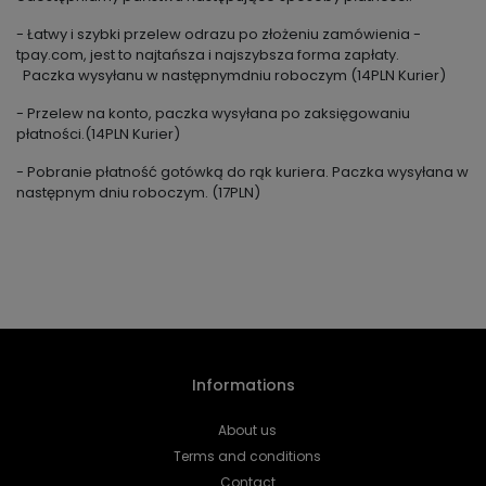
- Łatwy i szybki przelew odrazu po złożeniu zamówienia -
tpay.com, jest to najtańsza i najszybsza forma zapłaty.
Paczka wysyłanu w następnymdniu roboczym (14PLN Kurier)
- Przelew na konto, paczka wysyłana po zaksięgowaniu
płatności.(14PLN Kurier)
- Pobranie płatność gotówką do rąk kuriera. Paczka wysyłana w
następnym dniu roboczym. (17PLN)
Informations
About us
Terms and conditions
Contact