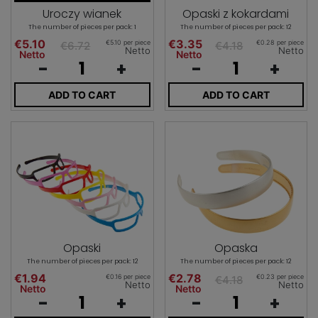
Uroczy wianek
Opaski z kokardami
The number of pieces per pack: 1
The number of pieces per pack: 12
€5.10
€3.35
€5.10 per piece
€0.28 per piece
€6.72
€4.18
Netto
Netto
Netto
Netto
-
+
-
+
ADD TO CART
ADD TO CART
Opaski
Opaska
The number of pieces per pack: 12
The number of pieces per pack: 12
€1.94
€2.78
€0.16 per piece
€0.23 per piece
€4.18
Netto
Netto
Netto
Netto
-
+
-
+