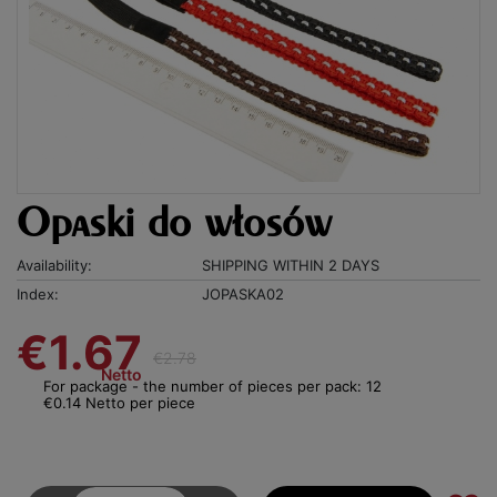
Opaski do włosów
Availability:
SHIPPING WITHIN 2 DAYS
Index:
JOPASKA02
€1.67
€2.78
Netto
For package - the number of pieces per pack: 12
€0.14 Netto per piece