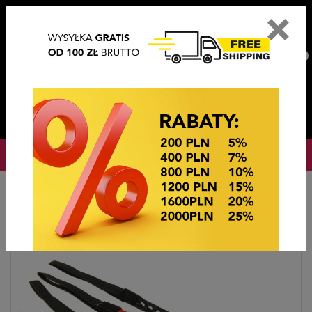
×
PL
EN
DE
CZ
PLN
EUR
USD
0
OKAZJE CENOWE
Home
OKAZJE CENOWE
OPASKI