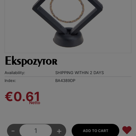
Ekspozytor
Availability:
SHIPPING WITHIN 2 DAYS
Index:
BA4389DP
€0.61
Netto
-
+