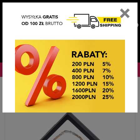
×
PL
EN
DE
CZ
PLN
EUR
USD
0
OKAZJE CENOWE
Home
OKAZJE CENOWE
EKSPOZYTORY