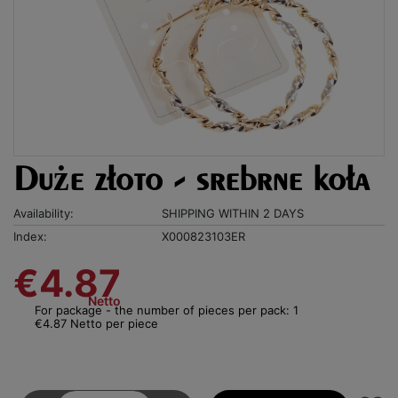
Duże złoto - srebrne koła
Availability:
SHIPPING WITHIN 2 DAYS
Index:
X000823103ER
€4.87
Netto
For package - the number of pieces per pack: 1
€4.87 Netto per piece