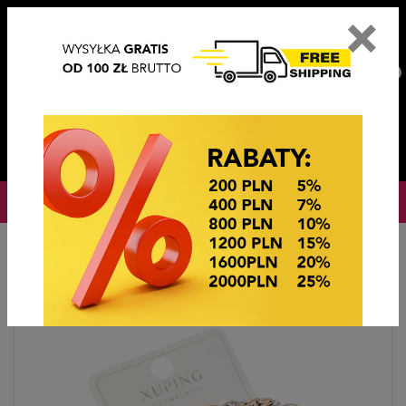
×
PL
EN
DE
CZ
PLN
EUR
USD
0
OKAZJE CENOWE
Home
BIŻUTERIA STEEL/XUPING
KOLCZYKI