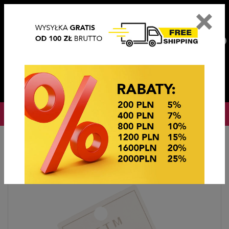
×
PL
EN
DE
CZ
PLN
EUR
USD
0
OKAZJE CENOWE
Home
BIŻUTERIA STEEL/XUPING
KOLCZYKI