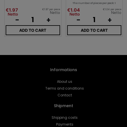
The number of pieces per pack: 1
€1.97
€1.04
€1.97 per piece
€1.04 per piece
Netto
Netto
Netto
Netto
-
+
-
+
ADD TO CART
ADD TO CART
Informations
About us
Terms and conditions
Contact
Shipment
Shipping costs
Payments