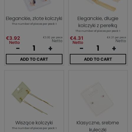
Eleganckie, złote kolczyki
Eleganckie, długie
The number of pieces per pack: 1
kolczyki z perełką
The number of pieces per pack: 1
€3.92
€4.31
€3.92 per piece
€4.31 per piece
Netto
Netto
Netto
Netto
-
+
-
+
ADD TO CART
ADD TO CART
Wiszące kolczyki
Klasyczne, srebrne
The number of pieces per pack: 1
kuleczki