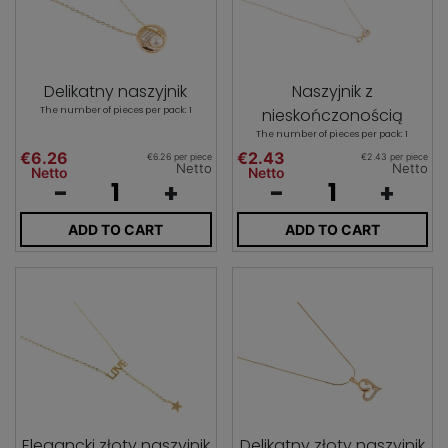
Delikatny naszyjnik
Naszyjnik z
The number of pieces per pack: 1
nieskończonością
The number of pieces per pack: 1
€6.26
€2.43
€6.26 per piece
€2.43 per piece
Netto
Netto
Netto
Netto
-
+
-
+
ADD TO CART
ADD TO CART
Elegancki złoty naszyjnik
Delikatny złoty naszyjnik