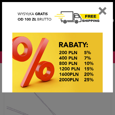
×
PL
EN
DE
CZ
PLN
EUR
USD
0
OKAZJE CENOWE
Home
BIŻUTERIA STEEL/XUPING
NASZYJNIKI