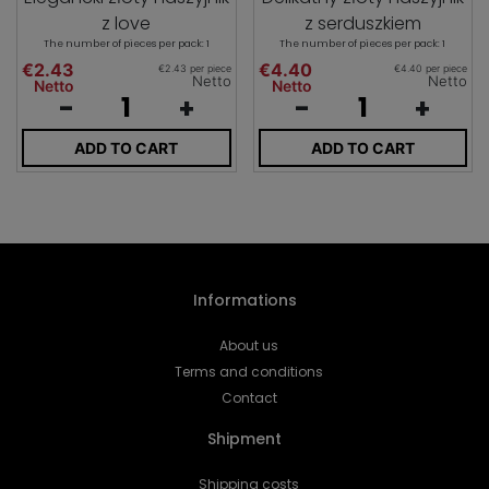
z love
z serduszkiem
The number of pieces per pack: 1
The number of pieces per pack: 1
€2.43
€4.40
€2.43 per piece
€4.40 per piece
Netto
Netto
Netto
Netto
-
+
-
+
ADD TO CART
ADD TO CART
Informations
About us
Terms and conditions
Contact
Shipment
Shipping costs