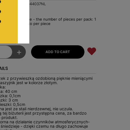
T001044037NL
3
For package - the number of pieces per pack: 1
€2.43 Netto per piece
to
+
ILS
zek z przywieszką ozdobioną pięknie mieniącymi
aszyjnik jest w kolorze złotym.
ka:
ka: 40 cm
zka: 0,1cm
zki: 3 cm
ieszki: 0,5cm
a jest ze stali nierdzewnej, nie uczula.
 tej biżuterii jest przystępna cena, za bardzo
 produkt.
dporna na działanie czynników atmosferycznych-
ie śniedzieje - dzięki czemu na długo zachowuje