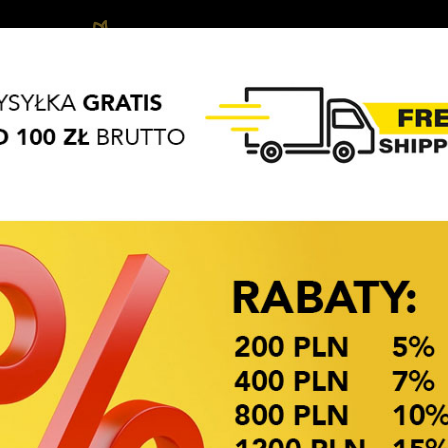
Biżuteria
Hair
Hair
APASZKI
BRELOKI
dziecięca
accessories
Access
OKAZJE CENOWE
nik
Availability: