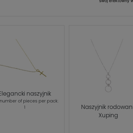
swój efektowny 
Elegancki naszyjnik
 number of pieces per pack:
Naszyjnik rodowan
1
Xuping