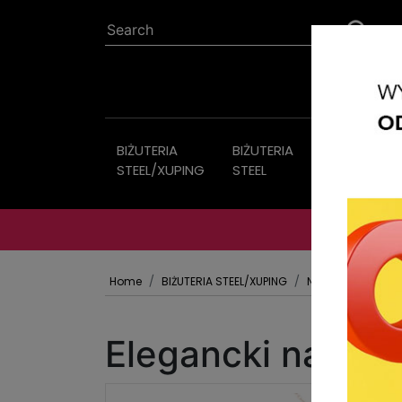
BIŻUTERIA
BIŻUTERIA
Imitation
STEEL/XUPING
STEEL
jewelry
Home
BIŻUTERIA STEEL/XUPING
NASZYJNIKI
Elegancki naszyj