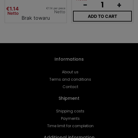
-
+
€1.14
€1.14 per piece
Netto
Netto
ADD TO CART
Brak towaru
Informations
About us
Terms and conditions
Contact
Shipment
Shipping costs
Payments
Time limit for completion
Additional information