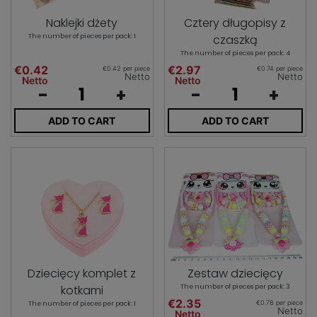
Naklejki dżety
Cztery długopisy z
The number of pieces per pack: 1
czaszką
The number of pieces per pack: 4
€0.42
€2.97
€0.42 per piece
€0.74 per piece
Netto
Netto
Netto
Netto
-
+
-
+
ADD TO CART
ADD TO CART
Dziecięcy komplet z
Zestaw dziecięcy
kotkami
The number of pieces per pack: 3
€2.35
€0.78 per piece
The number of pieces per pack: 1
Netto
Netto