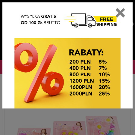
×
PL
EN
DE
CZ
PLN
EUR
USD
0
OKAZJE CENOWE
Home
Biżuteria dziecięca