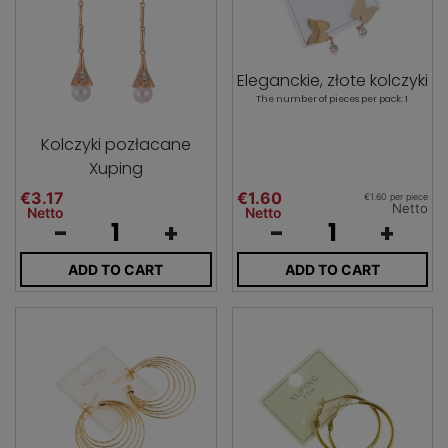
Eleganckie, złote kolczyki
The number of pieces per pack: 1
Kolczyki pozłacane
Xuping
€3.17
€1.60
€1.60 per piece
Netto
Netto
Netto
-
+
-
+
ADD TO CART
ADD TO CART