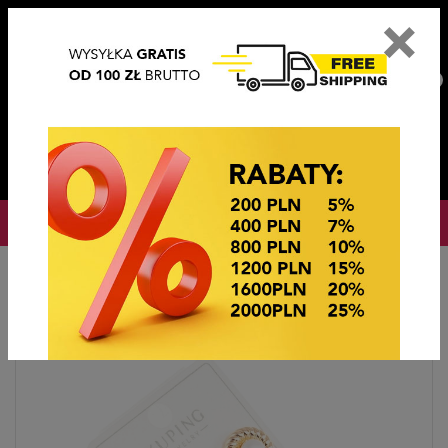
×
PL
EN
DE
CZ
PLN
EUR
USD
0
OKAZJE CENOWE
Home
BIŻUTERIA STEEL/XUPING
KOLCZYKI