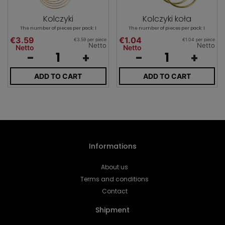
Kolczyki
Kolczyki koła
The number of pieces per pack: 1
The number of pieces per pack: 1
€3.59
€1.04
€3.59 per piece
€1.04 per piece
Netto
Netto
Netto
Netto
-
+
-
+
ADD TO CART
ADD TO CART
Informations
About us
Terms and conditions
Contact
Shipment