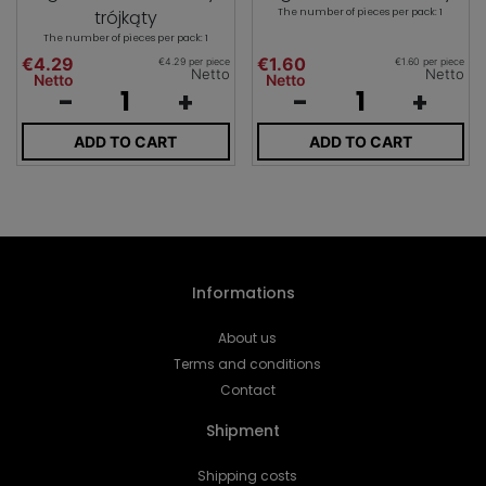
trójkąty
The number of pieces per pack: 1
The number of pieces per pack: 1
€4.29
€1.60
€4.29 per piece
€1.60 per piece
Netto
Netto
Netto
Netto
-
+
-
+
ADD TO CART
ADD TO CART
Informations
About us
Terms and conditions
Contact
Shipment
Shipping costs