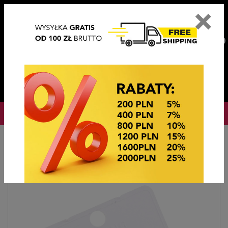
×
PL
EN
DE
CZ
PLN
EUR
USD
0
OKAZJE CENOWE
Home
BIŻUTERIA STEEL/XUPING
KOLCZYKI